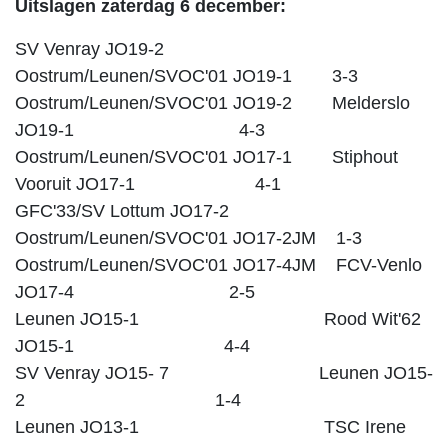
Uitslagen zaterdag 6 december:
SV Venray JO19-2
Oostrum/Leunen/SVOC'01 JO19-1 3-3
Oostrum/Leunen/SVOC'01 JO19-2 Melderslo
JO19-1 4-3
Oostrum/Leunen/SVOC'01 JO17-1 Stiphout
Vooruit JO17-1 4-1
GFC'33/SV Lottum JO17-2
Oostrum/Leunen/SVOC'01 JO17-2JM 1-3
Oostrum/Leunen/SVOC'01 JO17-4JM FCV-Venlo
JO17-4 2-5
Leunen JO15-1 Rood Wit'62
JO15-1 4-4
SV Venray JO15- 7 Leunen JO15-
2 1-4
Leunen JO13-1 TSC Irene