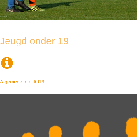
Jeugd onder 19
Algemene info JO19