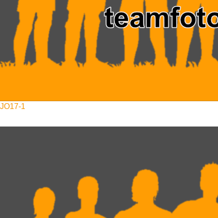
JO17-1