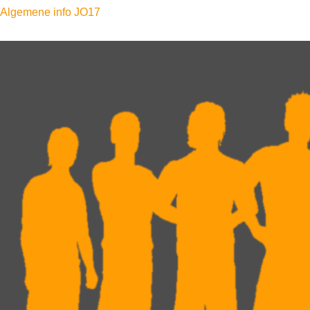
Algemene info JO17