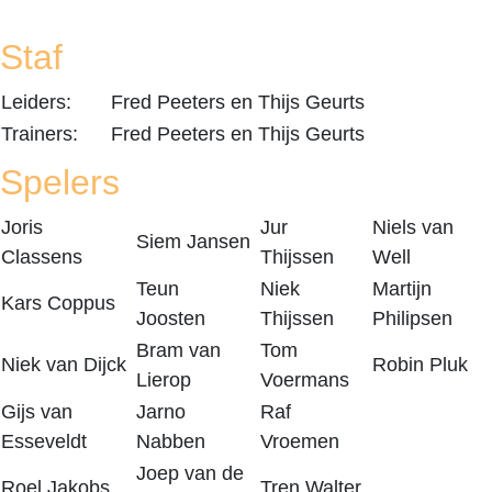
Staf
Leiders:
Fred Peeters en Thijs Geurts
Trainers:
Fred Peeters en Thijs Geurts
Spelers
Joris
Jur
Niels van
Siem Jansen
Classens
Thijssen
Well
Teun
Niek
Martijn
Kars Coppus
Joosten
Thijssen
Philipsen
Bram van
Tom
Niek van Dijck
Robin Pluk
Lierop
Voermans
Gijs van
Jarno
Raf
Esseveldt
Nabben
Vroemen
Joep van de
Roel Jakobs
Tren Walter